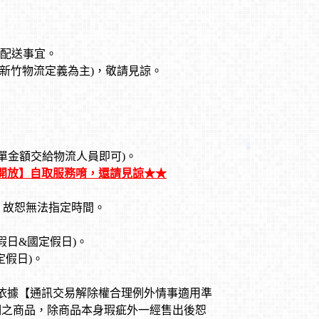
配送事宜。
/新竹物流定義為主)，敬請見諒。
單金額交給物流人員即可)
。
開放】自取服務唷，還請見諒★★
，故恕無法指定時間
。
假日&國定假日)
。
定假日)
。
依據【通訊交易解除權合理例外情事適用準
期之商品，除商品本身瑕疵外一經售出後恕