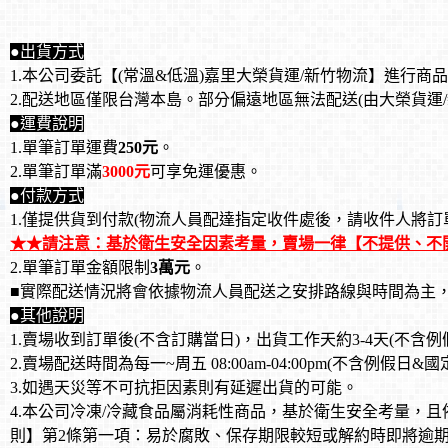
●
出貨方式
1.本公司委託
【(常溫&
低溫)
嘉里大榮貨運/
新竹物流
】
進行商品
2.配送地區僅限台灣本島
。部分偏遠地區
無法配送(由大榮貨運
●
運費說明
1.單筆訂單運費
250元
。
2.單筆訂單滿
3
000元
可享免運優惠
。
●
付款方式
1.僅提供貨到付款(物流人員配達指定收件處後，請收件人將訂
★★請注意：基於衛生安全因素考量，賣場一律【不提供、不
2.單筆訂單金額限制
3萬元
。
■
實際配送情況將會依據物流人員配送之安排路線與時間為主
●其他說明
1.賣場收到訂單後(不含訂購當日)，出貨工作天約3-4天(不含例
2.賣場配送時間為每一~周五 08:00am-04:00pm(不含例假日&國
3.如遇天災等不可抗拒因素則有延遲出貨的可能
。
4.本公司冷凍/冷藏食品屬消耗性商品，
基於衛生安全考量，且
則】第2條第一項：易於腐敗、保存期限較短或解約時即將逾