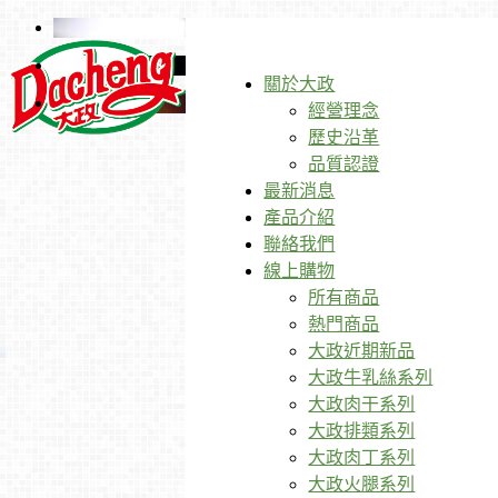
關於大政
經營理念
歷史沿革
品質認證
最新消息
產品介紹
聯絡我們
線上購物
所有商品
熱門商品
大政近期新品
大政牛乳絲系列
大政肉干系列
大政排類系列
大政肉丁系列
大政火腿系列