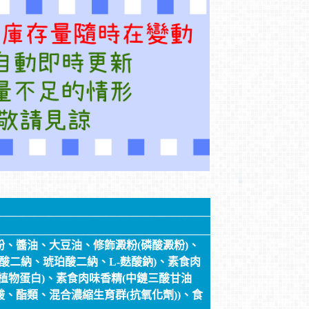
、醬油、大豆油、修飾澱粉(磷酸澱粉)、
苷磷酸二納、琥珀酸二納、L-麩酸鈉)、素食肉
植物蛋白)、素食肉味香精(中鏈三酸甘油
、酯類、混合濃縮生育群(抗氧化劑))、食