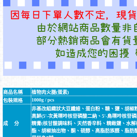
商品名稱
植物肉火腿(蛋素)
1000g
/ pcs
包裝規格
非基改組織狀大豆纖維、蛋白粉、糖、鹽、胡椒粉
高鮮(5'-次黃嘌呤核苷磷酸二納、5'-鳥嘌呤核
成 分
精膏(核甘酸調味料、天然香辛料、精緻鹽、水解
酯、胡椒抽出物、酮、硫醇、高脂肪族醛、脂肪酸