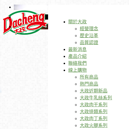
關於大政
經營理念
歷史沿革
品質認證
最新消息
產品介紹
聯絡我們
線上購物
所有商品
熱門商品
大政近期新品
大政牛乳絲系列
大政肉干系列
大政排類系列
大政肉丁系列
大政火腿系列