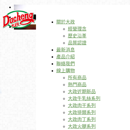
關於大政
經營理念
歷史沿革
品質認證
最新消息
產品介紹
聯絡我們
線上購物
所有商品
熱門商品
大政近期新品
大政牛乳絲系列
大政肉干系列
大政排類系列
大政肉丁系列
大政火腿系列