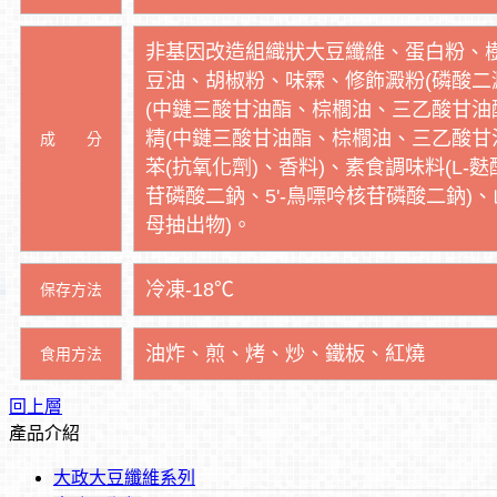
非基因改造組織狀大豆纖維、蛋白粉、
豆油、胡椒粉、味霖、修飾澱粉(磷酸二
(中鏈三酸甘油酯、棕櫚油、三乙酸甘油
精(中鏈三酸甘油酯、棕櫚油、三乙酸甘
成 分
苯(抗氧化劑)、香料)、素食調味料(L-麩
苷磷酸二鈉、5'-鳥嘌呤核苷磷酸二鈉)
母抽出物)。
冷凍-18℃
保存方法
油炸、煎、烤、炒、鐵板、紅燒
食用方法
回上層
產品介紹
大政大豆纖維系列