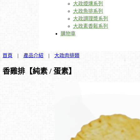
大政煙燻系列
大政魚排系列
大政調理漿系列
大政素香鬆系列
購物車
首頁
|
產品介紹
|
大政肉排類
香雞排【純素 / 蛋素】