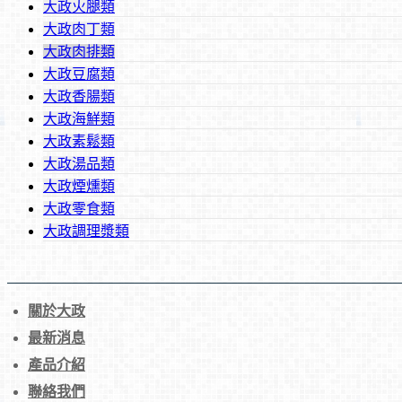
大政火腿類
大政肉丁類
大政肉排類
大政豆腐類
大政香腸類
大政海鮮類
大政素鬆類
大政湯品類
大政煙燻類
大政零食類
大政調理漿類
關於大政
最新消息
產品介紹
聯絡我們