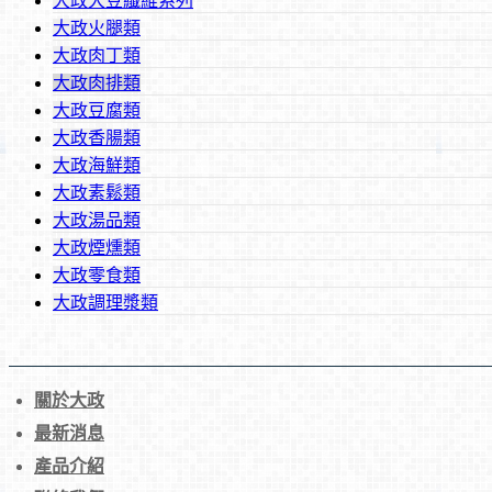
大政大豆纖維系列
大政火腿類
大政肉丁類
大政肉排類
大政豆腐類
大政香腸類
香雞排【純素 / 蛋素】
大政海鮮類
大政素鬆類
大政湯品類
大政煙燻類
大政零食類
大政調理漿類
牛蒡排【蛋素】
關於大政
最新消息
產品介紹
香酥排【蛋素】