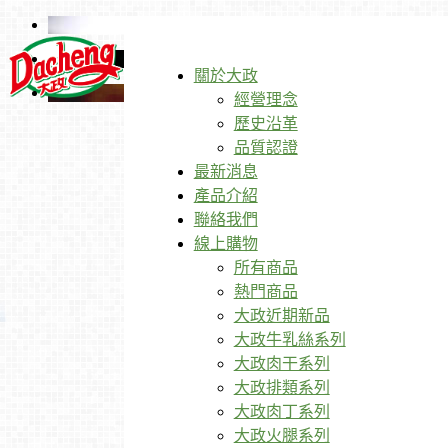
關於大政
經營理念
歷史沿革
品質認證
最新消息
產品介紹
聯絡我們
線上購物
所有商品
熱門商品
大政近期新品
大政牛乳絲系列
大政肉干系列
大政排類系列
大政肉丁系列
大政火腿系列