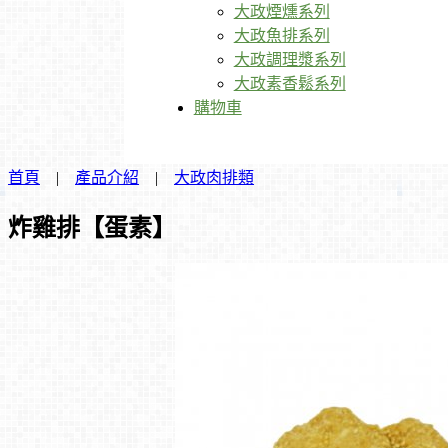
大政煙燻系列
大政魚排系列
大政調理漿系列
大政素香鬆系列
購物車
首頁
|
產品介紹
|
大政肉排類
炸雞排【蛋素】