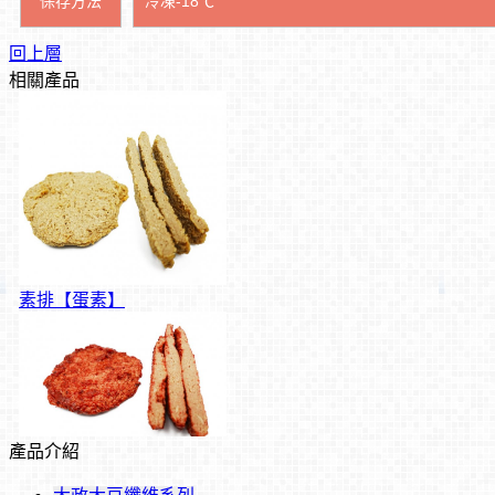
保存方法
冷凍-18℃
回上層
相關產品
素排【蛋素】
產品介紹
紅麴排【純素 / 蛋素】