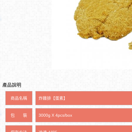
產品說明
商品名稱
炸雞排【蛋素】
包 裝
3000g X 4pcs/box