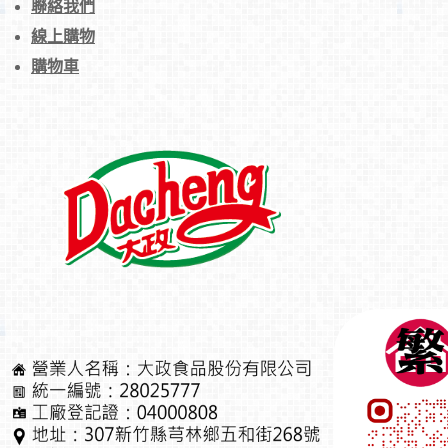
聯絡我們
線上購物
購物車
御品牛排【蛋素】
原味雞【純素 / 蛋素】