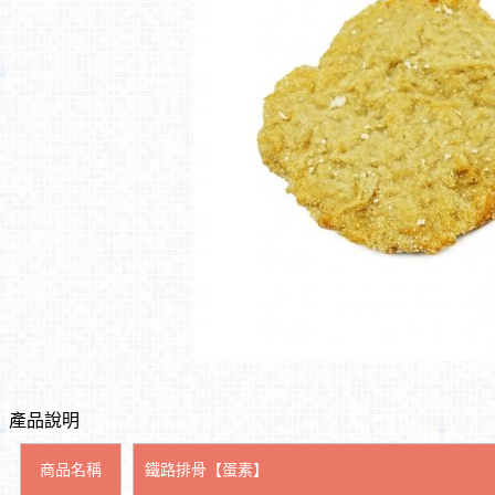
產品說明
商品名稱
鐵路排骨【蛋素】