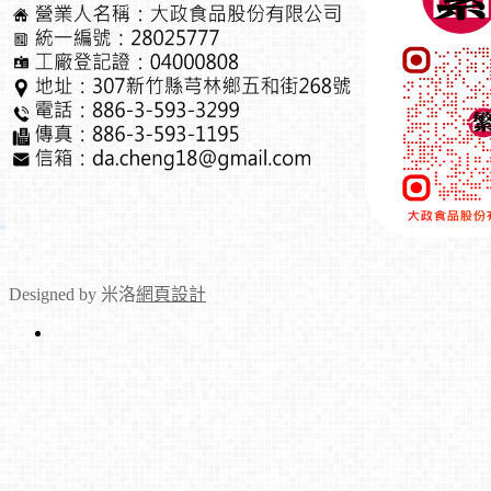
Designed by 米洛
網頁設計