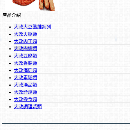
產品介紹
紅麴排【純素 / 蛋素】
大政大豆纖維系列
大政火腿類
大政肉丁類
大政肉排類
大政豆腐類
大政香腸類
香雞排【純素 / 蛋素】
大政海鮮類
大政素鬆類
大政湯品類
大政煙燻類
大政零食類
大政調理漿類
牛蒡排【蛋素】