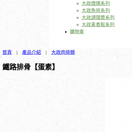
大政煙燻系列
大政魚排系列
大政調理漿系列
大政素香鬆系列
購物車
首頁
|
產品介紹
|
大政肉排類
鐵路排骨【蛋素】