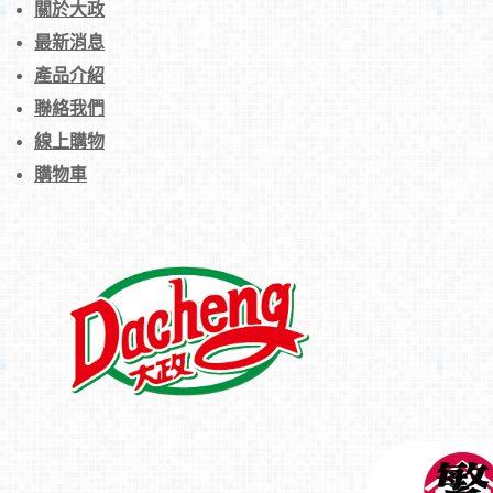
關於大政
最新消息
產品介紹
香酥排【蛋素】
聯絡我們
線上購物
購物車
御品牛排【蛋素】