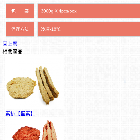
包 裝
3000g X 4pcs/box
保存方法
冷凍-18℃
回上層
相關產品
素排【蛋素】