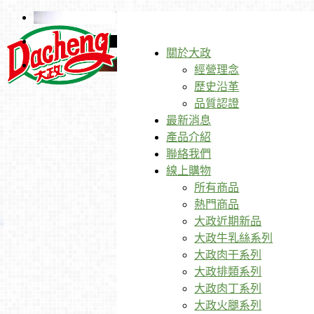
關於大政
經營理念
歷史沿革
品質認證
最新消息
產品介紹
聯絡我們
線上購物
所有商品
熱門商品
大政近期新品
大政牛乳絲系列
大政肉干系列
大政排類系列
大政肉丁系列
大政火腿系列