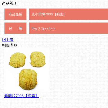
產品說明
商品名稱
素小肉塊700S【純素】
包 裝
5kg X 2pcs/box
回上層
相關產品
素肉片700S【純素】