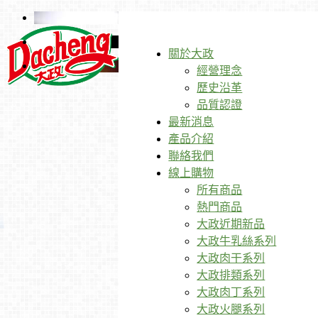
關於大政
經營理念
歷史沿革
品質認證
最新消息
產品介紹
聯絡我們
線上購物
所有商品
熱門商品
大政近期新品
大政牛乳絲系列
大政肉干系列
大政排類系列
大政肉丁系列
大政火腿系列