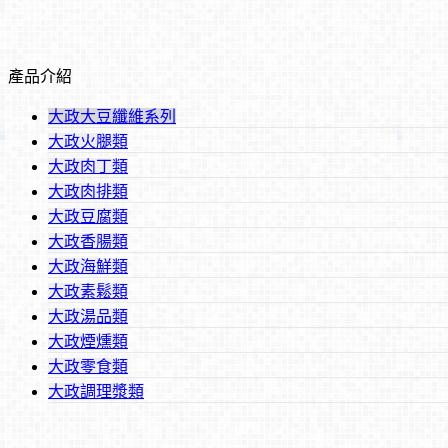
產品介紹
大政大豆纖維系列
大政火腿類
大政肉丁類
大政肉排類
大政豆腐類
大政香腸類
大政海鮮類
大政素鬆類
大政湯品類
大政煙燻類
大政零食類
大政調理漿類